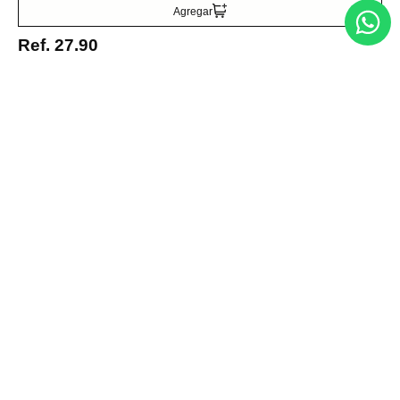
Agregar
Ref.
27.90
Entérate de todo lo nuevo
Acepto la política de tratamiento de datos personales
Suscribirse
Acerca de nosotros
Categorías
Marcas
Traetelo, el marketplace de moda en Venezuela para quienes buscan