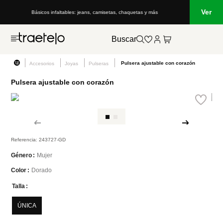
Ver
Básicos infaltables: jeans, camisetas, chaquetas y más
Buscar
Pulsera ajustable con corazón
Accesorios
Joyas
Pulseras
Pulsera ajustable con corazón
Referencia
:
243727-GD
Mujer
Género
Dorado
Color
Talla
ÚNICA