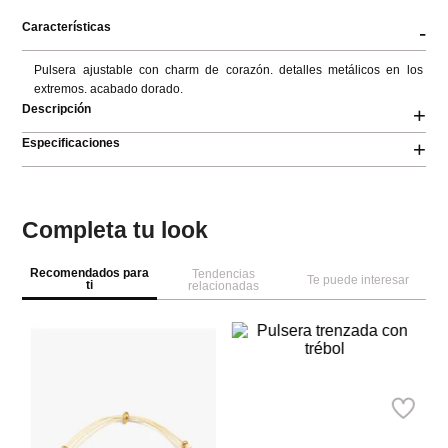
Características
-
Pulsera ajustable con charm de corazón. detalles metálicos en los 
extremos. acabado dorado.
Descripción
+
Especificaciones
+
Completa tu look
Recomendados para
Tendencias
Te puede interesar
ti
relacionadas
Pa
Parfois
Br
Pulsera trenzada con trébol
Ref.
14.90