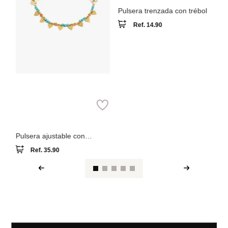
Parfois
Pulsera ajustable con
piedras y corazones
Ref.
35.90
Ver reseña