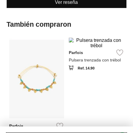
También compraron
Pa
Parfois
Br
Pulsera trenzada con trébol
Ref.
14.90
Parfois
Pulsera ajustable con
piedras y corazones
Ref.
35.90