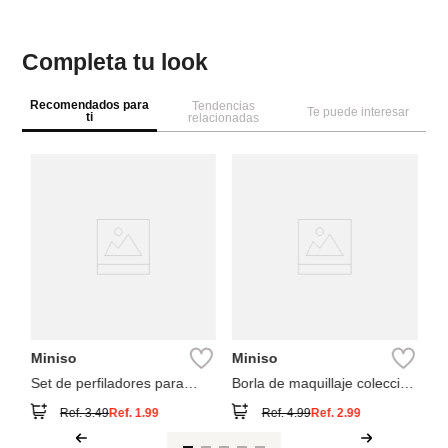
Completa tu look
Recomendados para
Tendencias
Te puede interesar
ti
relacionadas
M
ce
co
Miniso
Miniso
Set de perfiladores para
Borla de maquillaje colección
cejas retráctiles
classic black white
Ref.
3.49
Ref.
1.99
Ref.
4.99
Ref.
2.99