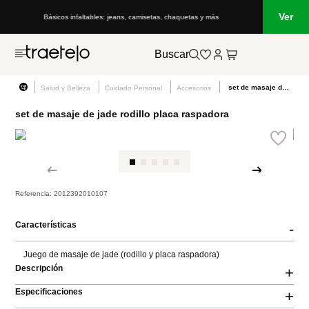
Ver
Básicos infaltables: jeans, camisetas, chaquetas y más
Buscar
set de masaje de jade rodillo placa raspadora
Salud y Belleza
Cuidado Personal
Accesorios
set de masaje de jade rodillo placa raspadora
Referencia
:
2012392010107
Características
-
Juego de masaje de jade (rodillo y placa raspadora)
Descripción
+
Especificaciones
+