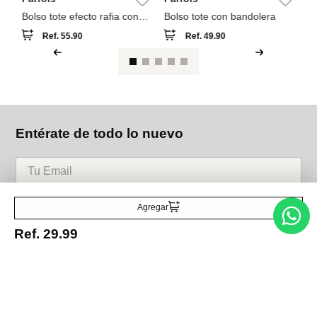
Bolso tote efecto rafia con
Bolso tote con bandolera
asas versátiles
Ref.
55.90
Ref.
49.90
Entérate de todo lo nuevo
Acepto la política de tratamiento de datos personales
Suscribirse
Agregar
Ref.
29.99
Acerca de nosotros
Categorías
Marcas