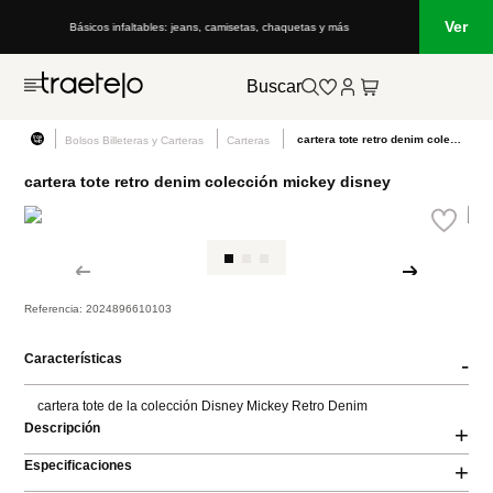
Ver
Básicos infaltables: jeans, camisetas, chaquetas y más
Buscar
cartera tote retro denim colección mickey disney
Bolsos Billeteras y Carteras
Carteras
cartera tote retro denim colección mickey disney
Referencia
:
2024896610103
Características
-
cartera tote de la colección Disney Mickey Retro Denim
Descripción
+
Especificaciones
+