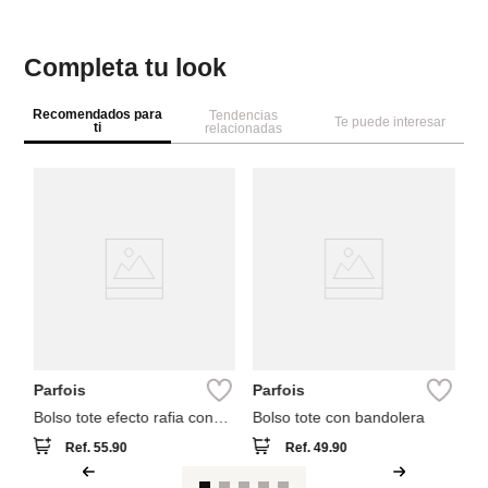
Completa tu look
Recomendados para
Tendencias
Te puede interesar
ti
relacionadas
A
Ca
Parfois
Parfois
Bolso tote efecto rafia con
Bolso tote con bandolera
asas versátiles
Ref.
55.90
Ref.
49.90