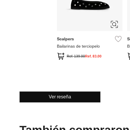
36
37
38
39
40
Scalpers
S
Bailarinas de terciopelo
B
Ref.
139.00
Ref.
83.00
Ver reseña
También compraron