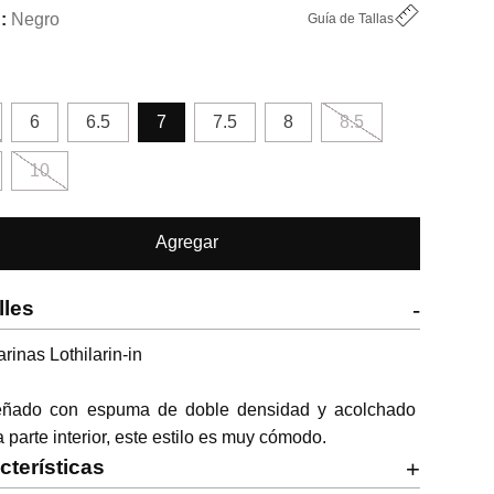
Negro
Guía de Tallas
6
6.5
7
7.5
8
8.5
10
Agregar
lles
-
arinas Lothilarin-in

eñado con espuma de doble densidad y acolchado 
a parte interior, este estilo es muy cómodo.
cterísticas
+