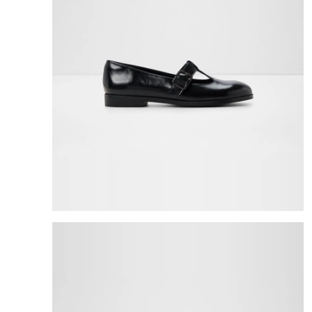
8
.
bolso
9
.
cartera
10
.
bimba lola