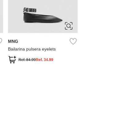
36
37
38
39
MNG
Bailarina pulsera eyelets
Ref.
84.99
Ref.
34.99