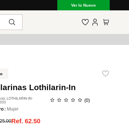
Ver lo Nuevo
do
larinas Lothilarin-In
cia
:
LOTHILARIN-IN-
☆
☆
☆
☆
☆
(
0
)
033
ro
Mujer
Ref.
62.50
25.00