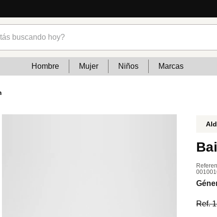
s buscando hoy?
Hombre
Mujer
Niños
Marcas
n
Al
Bai
Referen
001001
Géne
Ref.
1