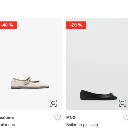
-
40 %
-
20 %
36
37
38
39
36
37
38
39
40
40
calpers
MNG
ailarinas
Bailarina piel lazo