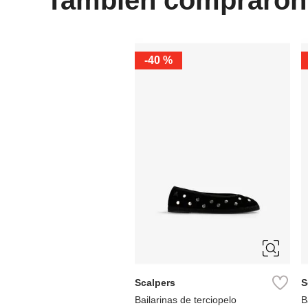
-
40 %
36
37
38
39
40
Scalpers
S
Bailarinas de terciopelo
B