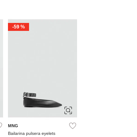
-
59 %
36
37
38
39
MNG
Bailarina pulsera eyelets