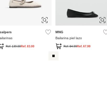
36
37
38
39
36
37
38
39
40
40
calpers
MNG
ailarinas
Bailarina piel lazo
Ref.
139.00
Ref.
83.00
Ref.
84.99
Ref.
67.99