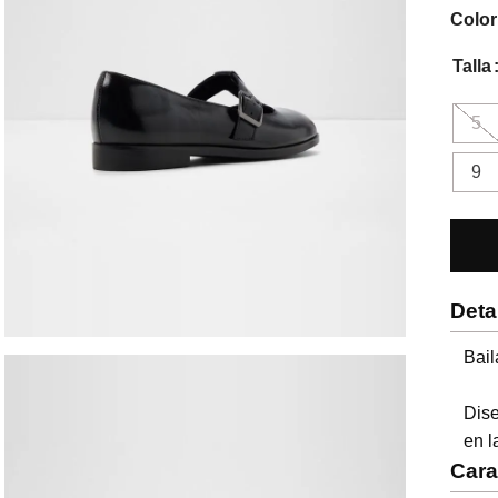
Color
Talla
5
9
Deta
Bail
Dis
en l
Cara