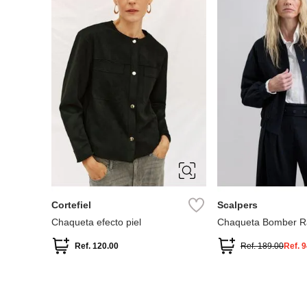
S
M
L
XL
L
Cortefiel
Scalpers
Chaqueta efecto piel
Chaqueta Bomber R
Diplomática
Ref.
120.00
Ref.
189.00
Ref.
9