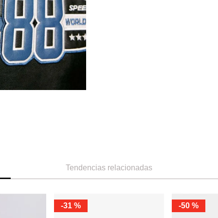
Tendencias relacionadas
-
31 %
-
50 %