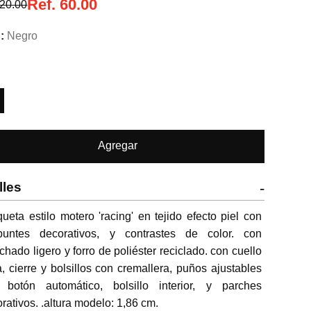
Ref.
60.00
20.00
Negro
Agregar
lles
-
ueta estilo motero 'racing' en tejido efecto piel con 
puntes decorativos, y contrastes de color. con 
chado ligero y forro de poliéster reciclado. con cuello 
lla, cierre y bolsillos con cremallera, puños ajustables 
 botón automático, bolsillo interior, y parches 
rativos. .altura modelo: 1,86 cm.
