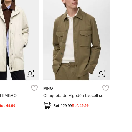
S
S
M
L
MNG
STEMBRO
Chaqueta de Algodón Lyocell con
Bolsillos
Ref.
49.90
Ref.
129.99
Ref.
49.99