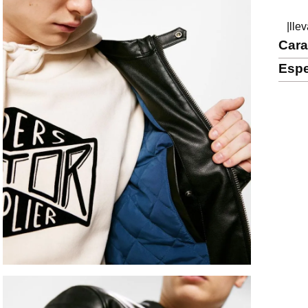
|lle
Cara
Espe