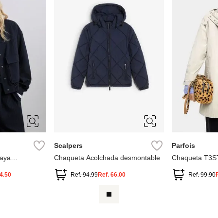
10
12
4
6
8
M-L
XS-
Scalpers
Parfois
aya
Chaqueta Acolchada desmontable
Chaqueta T3
4.50
Ref.
94.99
Ref.
66.00
Ref.
99.90