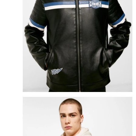
8
.
bolso
9
.
cartera
10
.
bimba lola