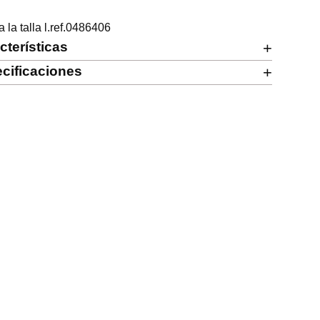
va la talla l.ref.0486406
cterísticas
+
cificaciones
+