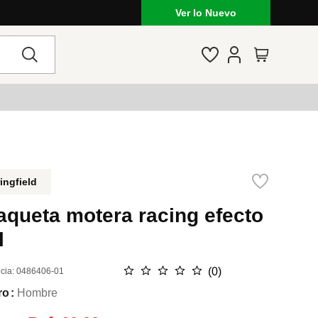
Ver lo Nuevo
ingfield
aqueta motera racing efecto
l
☆
☆
☆
☆
☆
(
0
)
cia
:
0486406-01
ro
Hombre