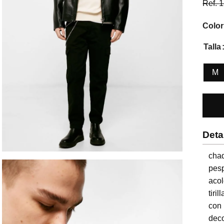
Ref.
1
Color
Talla
M
Deta
chaq
pes
acol
tiri
con
deco