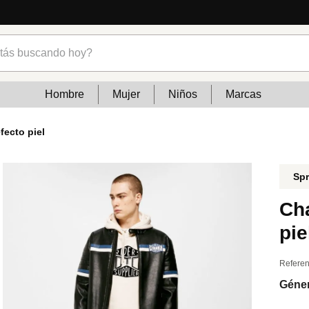
cias
s buscando hoy?
Hombre
Mujer
Niños
Marcas
fecto piel
Spr
Ch
pie
Referen
Géne