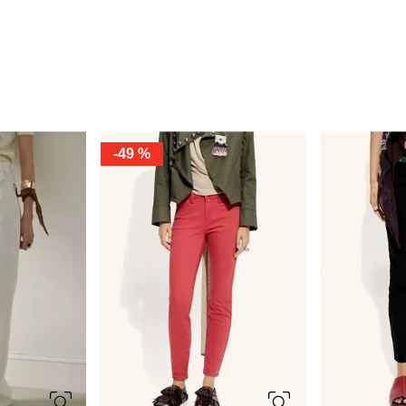
-
49 %
40