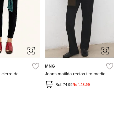
34
36
38
40
38
40
42
MNG
 cierre de
Jeans matilda rectos tiro medio
Ref.
74.99
Ref.
48.99