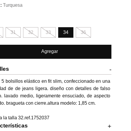
Turquesa
31
32
33
34
36
Agregar
lles
-
 5 bolsillos elástico en fit slim, confeccionado en una 
dad de de jeans ligera. diseño con detalles de falso 
lo. lavado medio, ligeramente ensuciado, de aspecto 
o. bragueta con cierre.altura modelo: 1,85 cm.

va la talla 32.ref.1752037
cterísticas
+