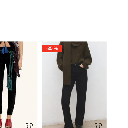
-
35 %
34
36
38
40