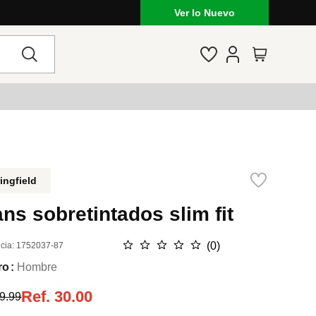
as
Ver lo Nuevo
ingfield
ns sobretintados slim fit
☆
☆
☆
☆
☆
(
0
)
cia
:
1752037-87
ro
Hombre
Ref.
30.00
9.99