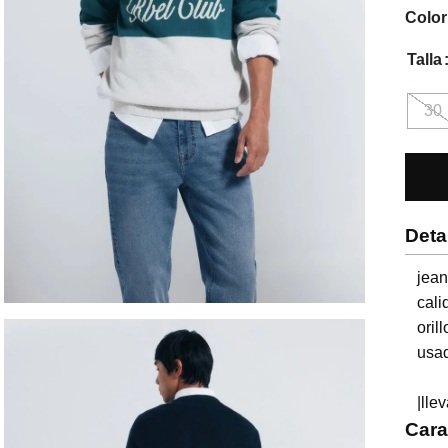
Color
Talla
30
Deta
jean
cali
oril
usad
|lle
Cara