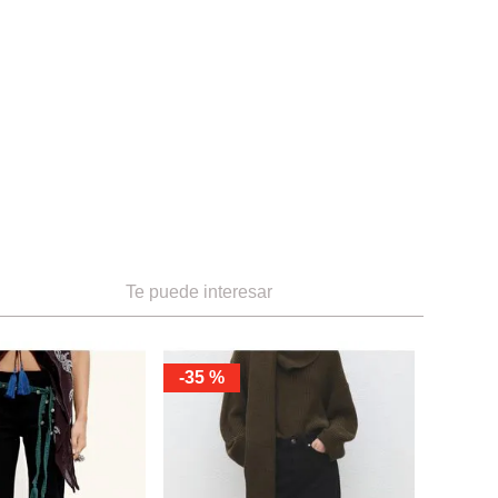
Te puede interesar
-
35 %