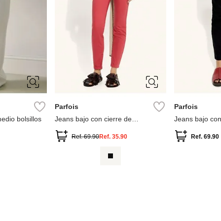
40
34
36
38
40
34
36
Parfois
Parfois
edio bolsillos
Jeans bajo con cierre de
Jeans bajo con
cremallera
cremallera
Ref.
69.90
Ref.
35.90
Ref.
69.90