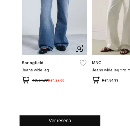
34
36
38
40
34
36
38
42
44
46
42
Springfield
MNG
Jeans wide leg
Jeans wide leg tiro m
Ref.
54.99
Ref.
27.00
Ref.
84.99
Ver reseña