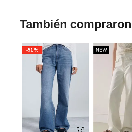
También compraron
-
51 %
NEW
34
36
38
40
34
36
38