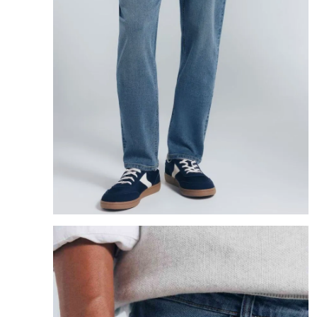
8
.
mng
9
.
bolso
10
.
bimba lola