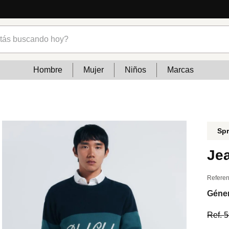
Lo que está de moda en Venezuela: marcas, estilo y tendenci
s buscando hoy?
Hombre
Mujer
Niños
Marcas
Spr
Jea
Referen
Géne
Ref.
5