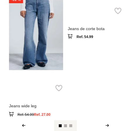
Springfield
Pa
Jeans de corte bota
Je
cr
Ref.
54.99
Springfield
Jeans wide leg
Ref.
54.99
Ref.
27.00