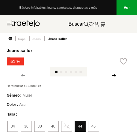
Ver
Básicos infaltables: jeans, camisetas, chaquetas y más
Buscar
Jeans sailor
Ropa
Jeans
Jeans sailor
51 %
Referencia
:
6822689-15
Mujer
Género
Azul
Color
Talla
34
36
38
40
42
44
46