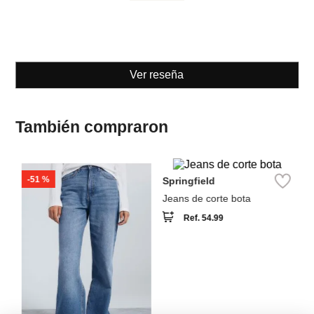
Ver reseña
También compraron
-
51 %
Springfield
Pa
Jeans de corte bota
Je
cr
Ref.
54.99