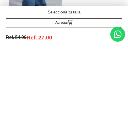
Springfield
Jeans wide leg
Selecciona tu talla
Ref.
54.99
Ref.
27.00
Agregar
Ref.
27.00
Ref.
54.99
Entérate de todo lo nuevo
Acepto la política de tratamiento de datos personales
Suscribirse
Acerca de nosotros
Categorías
Marcas