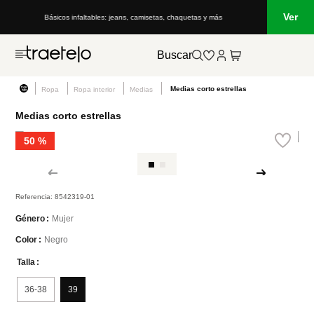
Ver
Básicos infaltables: jeans, camisetas, chaquetas y más
Buscar
Medias corto estrellas
Ropa
Ropa interior
Medias
Medias corto estrellas
50 %
Referencia
:
8542319-01
Mujer
Género
Negro
Color
Talla
36-38
39