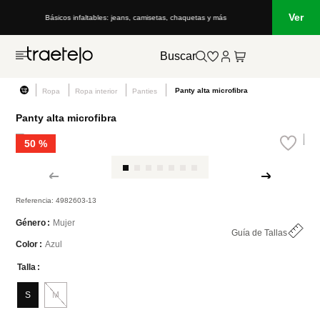
Ver
Lo que está de moda en Venezuela: marcas, estilo y tendencias
Buscar
Panty alta microfibra
Ropa
Ropa interior
Panties
Panty alta microfibra
50 %
Referencia
:
4982603-13
Mujer
Género
Guía de Tallas
Azul
Color
Talla
S
M