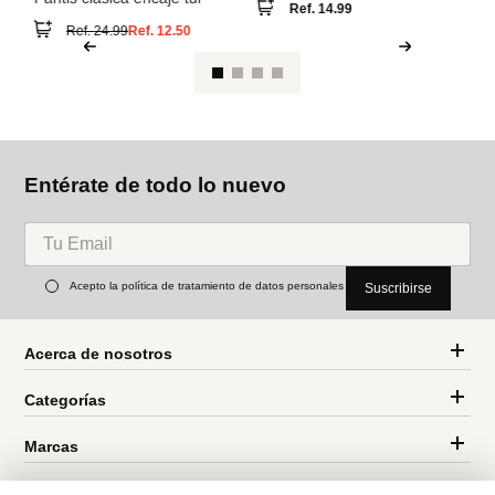
W
Se
Ta
Women
Women
Secret
Secret
Pantis clásica encaje tul
Tanga de tul flocado
Ref.
14.99
Ref.
24.99
Ref.
12.50
Entérate de todo lo nuevo