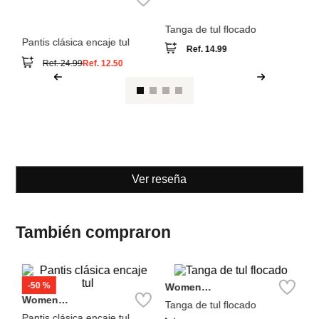
Women
Women
Secret
Secret
Pantis clásica encaje tul
Tanga de tul flocado
Ref.
14.99
Ref.
24.99
Ref.
12.50
Ver reseña
También compraron