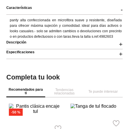
Características
-
panty alta confeccionada en microfibra suave y resistente, diseñada 
para ofrecer máxima sujeción y comodidad. ideal para días activos o 
looks casuales.- solo se admiten cambios o devoluciones con precinto 
o en productos defectuosos o con taras.lleva la talla s.ref.4982603
Descripción
+
Especificaciones
+
Completa tu look
Recomendados para
Tendencias
Te puede interesar
ti
relacionadas
W
Se
Ta