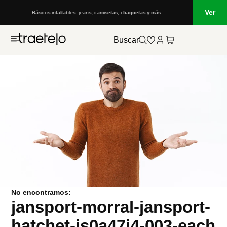
Ver
Básicos infaltables: jeans, camisetas, chaquetas y más
Buscar
No encontramos:
jansport-morral-jansport-
hatchet-js0a47j4-003-each