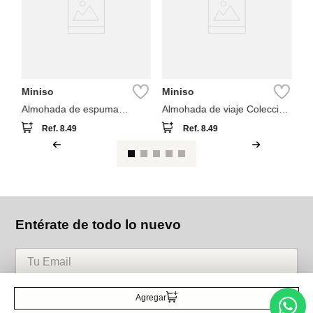
co
Miniso
Miniso
Almohada de espuma
Almohada de viaje Colección
viscoelástica mejorada
We bare bears
Ref.
8.49
Ref.
8.49
Entérate de todo lo nuevo
Acepto la política de tratamiento de datos personales
Suscribirse
Agregar