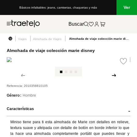
Ver
más
Lo que está de moda en Venezuela: marcas, estilo y tendencias
Buscar
Almohada de viaje colección marie disney
Viajes
Almohada de Viajes
Almohada de viaje colección marie disney
Referencia
:
2010358810105
Hombre
Género
Características
-
Miniso tiene para ti esta almohada de Marie con detalles en relieve, 
textura suave y afelpada con detalle de botón en borde inferior lo que 
la hace una almohada completamente portátil que puedes llevar y 