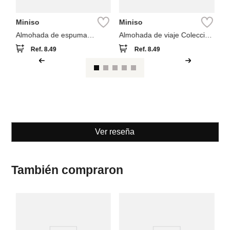
Miniso
Miniso
Almohada de espuma
Almohada de viaje Colección
viscoelástica mejorada
We bare bears
Ref.
8.49
Ref.
8.49
Ver reseña
También compraron
M
al