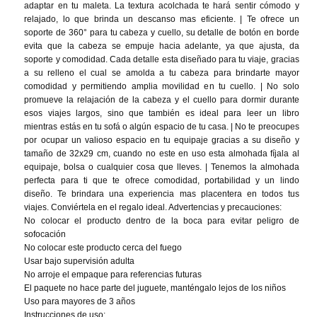
adaptar en tu maleta. La textura acolchada te hará sentir cómodo y 
relajado, lo que brinda un descanso mas eficiente. | Te ofrece un 
soporte de 360° para tu cabeza y cuello, su detalle de botón en borde 
evita que la cabeza se empuje hacia adelante, ya que ajusta, da 
soporte y comodidad. Cada detalle esta diseñado para tu viaje, gracias 
a su relleno el cual se amolda a tu cabeza para brindarte mayor 
comodidad y permitiendo amplia movilidad en tu cuello. | No solo 
promueve la relajación de la cabeza y el cuello para dormir durante 
esos viajes largos, sino que también es ideal para leer un libro 
mientras estás en tu sofá o algún espacio de tu casa. | No te preocupes 
por ocupar un valioso espacio en tu equipaje gracias a su diseño y 
tamaño de 32x29 cm, cuando no este en uso esta almohada fíjala al 
equipaje, bolsa o cualquier cosa que lleves. | Tenemos la almohada 
perfecta para ti que te ofrece comodidad, portabilidad y un lindo 
diseño. Te brindara una experiencia mas placentera en todos tus 
viajes. Conviértela en el regalo ideal. Advertencias y precauciones:

No colocar el producto dentro de la boca para evitar peligro de 
sofocación

No colocar este producto cerca del fuego

Usar bajo supervisión adulta

No arroje el empaque para referencias futuras

El paquete no hace parte del juguete, manténgalo lejos de los niños

Uso para mayores de 3 años

Instrucciones de uso:
