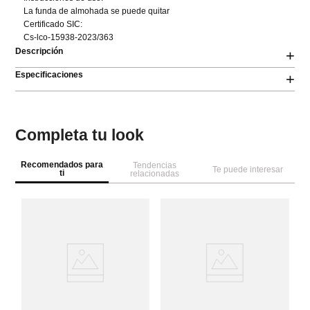
La funda de almohada se puede quitar

Certificado SIC:

Cs-lco-15938-2023/363
Descripción
+
Especificaciones
+
Completa tu look
Recomendados para
Tendencias
Te puede interesar
ti
relacionadas
M
al
co