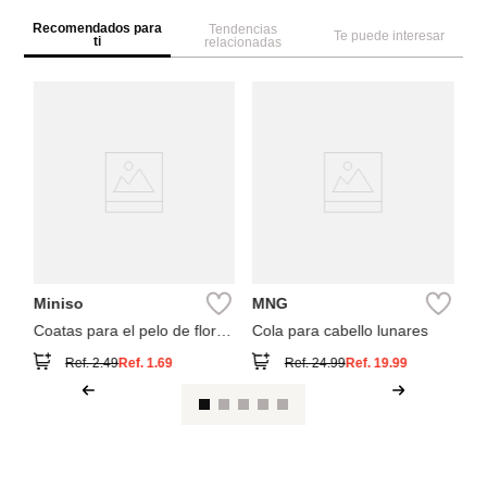
Recomendados para
Tendencias
Te puede interesar
ti
relacionadas
M
3
Co
mi
lu
Miniso
MNG
Coatas para el pelo de flores
Cola para cabello lunares
de color degradado (2
Ref.
2.49
Ref.
1.69
Ref.
24.99
Ref.
19.99
unidades)