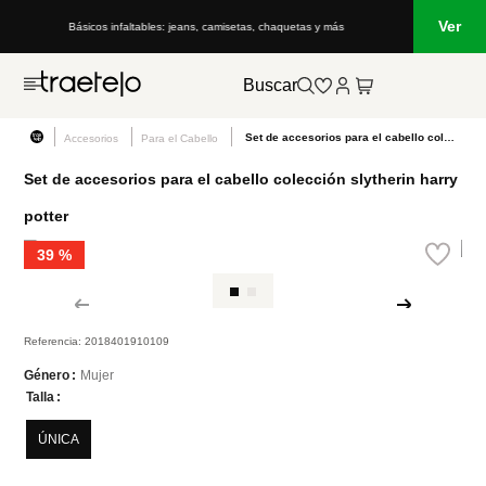
Ver
Básicos infaltables: jeans, camisetas, chaquetas y más
Buscar
Set de accesorios para el cabello colección slytherin harry potter
Accesorios
Para el Cabello
Set de accesorios para el cabello colección slytherin harry
potter
39 %
Referencia
:
2018401910109
Mujer
Género
Talla
ÚNICA