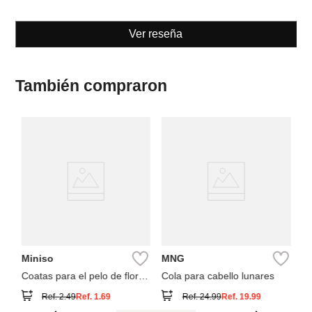
Ver reseña
También compraron
M
3
Co
mi
lu
Miniso
MNG
Coatas para el pelo de flores
Cola para cabello lunares
de color degradado (2
Ref.
2.49
Ref.
1.69
Ref.
24.99
Ref.
19.99
unidades)