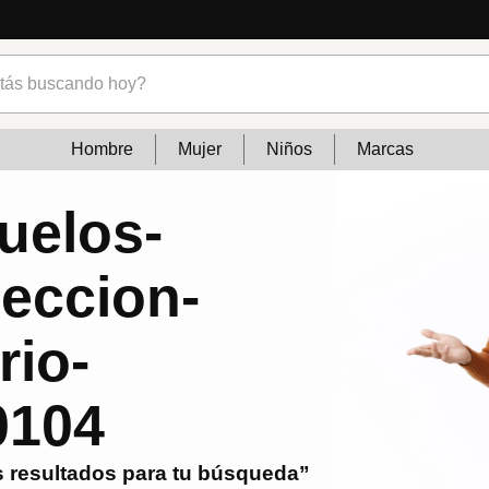
s buscando hoy?
Hombre
Mujer
Niños
Marcas
uelos-
leccion-
rio-
0104
 resultados para tu búsqueda”