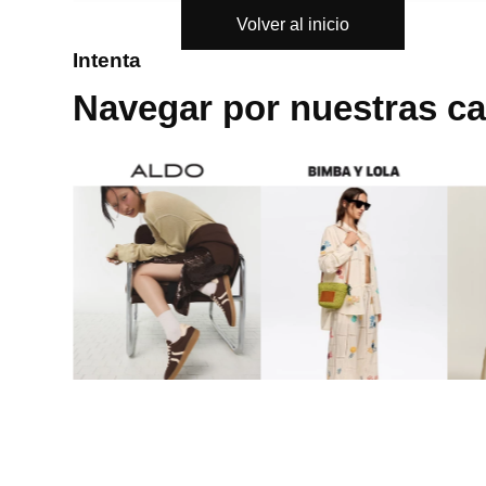
Volver al inicio
8
.
mng
Intenta
9
.
bolso
Navegar por nuestras ca
10
.
bimba lola