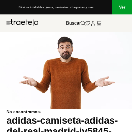
Ver
Básicos infaltables: jeans, camisetas, chaquetas y más
Buscar
No encontramos:
adidas-camiseta-adidas-
del-real-madrid-jv5845-