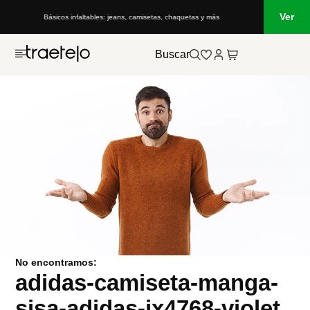
Ver
Básicos infaltables: jeans, camisetas, chaquetas y más
Buscar
No encontramos:
adidas-camiseta-manga-
sisa-adidas-jx4768-violet