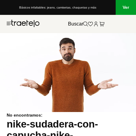
Ver
Básicos infaltables: jeans, camisetas, chaquetas y más
Buscar
No encontramos:
nike-sudadera-con-
capucha-nike-