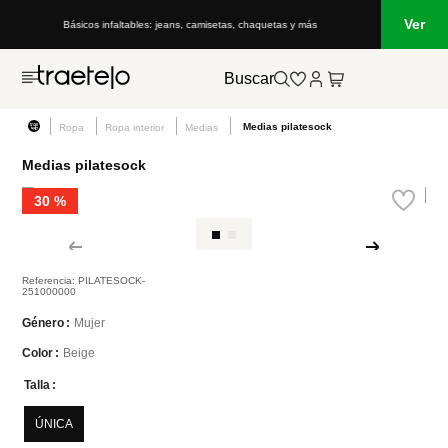
Ver
Básicos infaltables: jeans, camisetas, chaquetas y más
Buscar
Medias pilatesock
Ropa
Ropa interior
Medias
Medias pilatesock
30 %
Referencia
:
PILATESOCK-
251000000
Mujer
Género
Beige
Color
Talla
ÚNICA