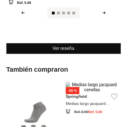
Ver reseña
También compraron
W
Se
e
Pa
lu
Springfield
Medias largo jacquard