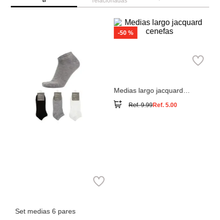
relacionadas
W
Se
e
Pa
lu
Springfield
Medias largo jacquard
cenefas
Ref.
9.99
Ref.
5.00
Miniso
Set medias 6 pares
Ref.
5.49