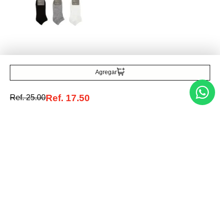
cenefas
Ref.
9.99
Ref.
5.00
Miniso
Set medias 6 pares
Ref.
5.49
Agregar
Ref.
17.50
Ref.
25.00
Entérate de todo lo nuevo
Acepto la política de tratamiento de datos personales
Suscribirse
Acerca de nosotros