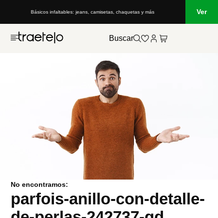
Ver
Básicos infaltables: jeans, camisetas, chaquetas y más
Buscar
No encontramos:
parfois-anillo-con-detalle-
de-perlas-242737-gd