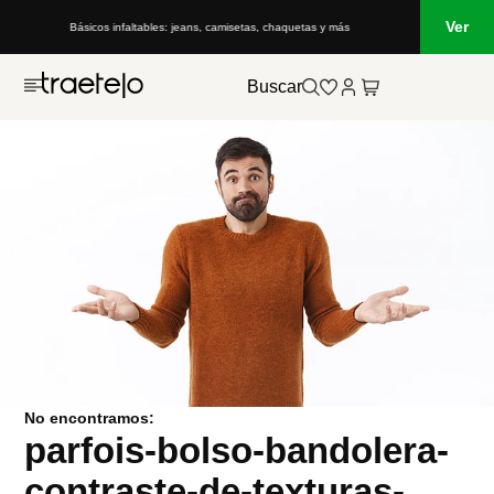
Ver
Básicos infaltables: jeans, camisetas, chaquetas y más
Buscar
No encontramos:
parfois-bolso-bandolera-
contraste-de-texturas-