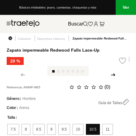
Ver
Básicos infaltables: jeans, camisetas, chaquetas y más
Buscar
Zapato impermeable Redwood Falls Lace-Up
Calzados
Deportivos Urbanos
Zapato impermeable Redwood Falls Lace-Up
20 %
☆
☆
☆
☆
☆
(
0
)
Referencia
:
A699P-W05
Hombre
Género
Guía de Tallas
Arena
Color
Talla
7.5
8
8.5
9
9.5
10
10.5
11