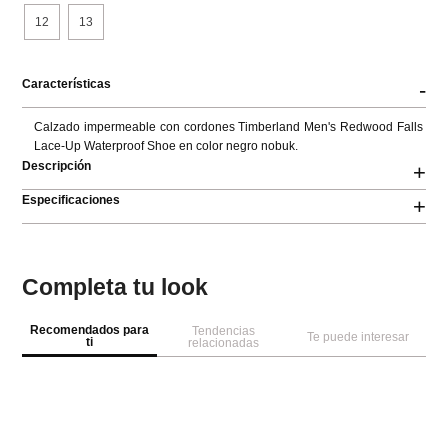
12
13
Características
-
Calzado impermeable con cordones Timberland Men's Redwood Falls 
Lace-Up Waterproof Shoe en color negro nobuk.
Descripción
+
Especificaciones
+
Completa tu look
Recomendados para
Tendencias
Te puede interesar
ti
relacionadas