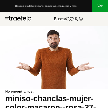
Ver
Básicos infaltables: jeans, camisetas, chaquetas y más
Buscar
No encontramos:
miniso-chanclas-mujer-
color-macaron--rosa-37-