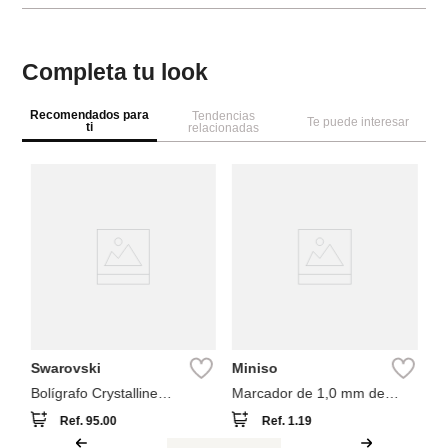
Completa tu look
Recomendados para
Tendencias
Te puede interesar
ti
relacionadas
M
La
m
Swarovski
Miniso
Bolígrafo Crystalline
Marcador de 1,0 mm de
Swarovski Azul
grosor
Ref.
95.00
Ref.
1.19