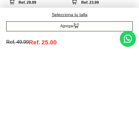
Ref.
29.99
Ref.
23.99
Selecciona tu talla
Agregar
Ref.
25.00
Ref.
49.99
Entérate de todo lo nuevo
Acepto la política de tratamiento de datos personales
Suscribirse
Acerca de nosotros
Categorías
Marcas