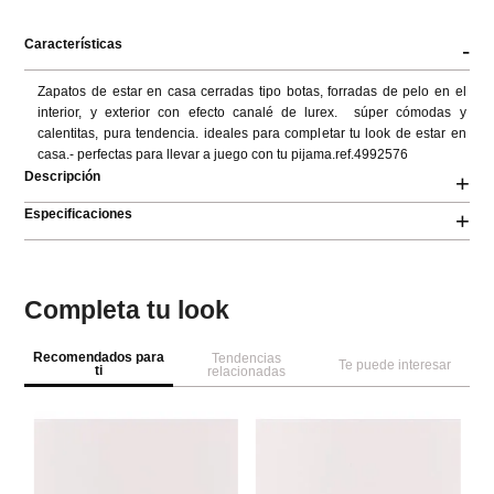
Características
-
Zapatos de estar en casa cerradas tipo botas, forradas de pelo en el 
interior, y exterior con efecto canalé de lurex.  súper cómodas y 
calentitas, pura tendencia. ideales para completar tu look de estar en 
casa.- perfectas para llevar a juego con tu pijama.ref.4992576
Descripción
+
Especificaciones
+
Completa tu look
Recomendados para
Tendencias
Te puede interesar
ti
relacionadas
W
Se
e
Pa
m