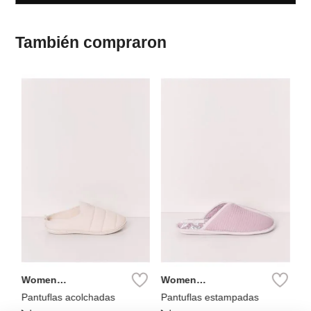
También compraron
W
Se
e
Pa
m
Women
Women
Secret
Secret
Pantuflas acolchadas
Pantuflas estampadas