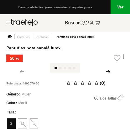
Ver
Básicos infaltables: jeans, camisetas, chaquetas y más
Buscar
Pantuflas bota canalé lurex
Calzados
Pantuflas
Pantuflas bota canalé lurex
50 %
☆
☆
☆
☆
☆
(
0
)
Referencia
:
4992576-96
Mujer
Género
Guía de Tallas
Marfil
Color
Talla
S
M
L