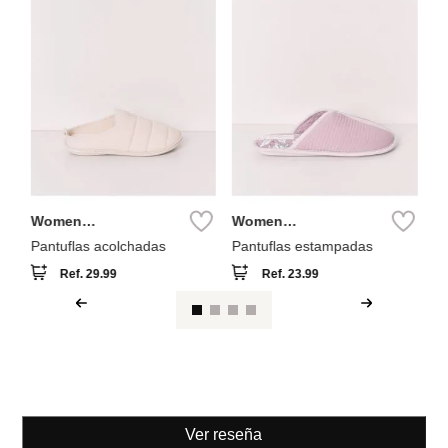
Women
Women
Secret
Secret
Pantuflas acolchadas
Pantuflas estampadas
Ref.
29.99
Ref.
23.99
Ver reseña