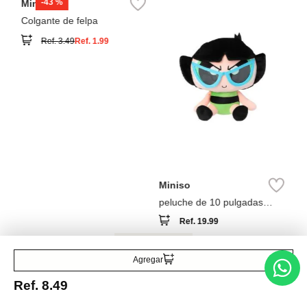
M
ca
co
co
Miniso
Colgante de felpa
Ref.
3.49
Ref.
1.99
Miniso
peluche de 10 pulgadas
colección las chicas
Ref.
19.99
superpoderosas
Agregar
Ref.
8.49