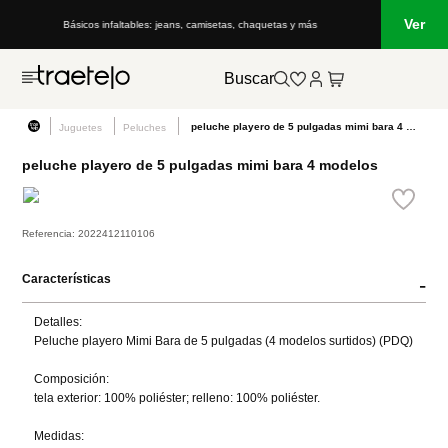
Ver
Básicos infaltables: jeans, camisetas, chaquetas y más
Buscar
peluche playero de 5 pulgadas mimi bara 4 modelos
Juguetes
Peluches
peluche playero de 5 pulgadas mimi bara 4 modelos
Referencia
:
2022412110106
Características
-
Detalles:

Peluche playero Mimi Bara de 5 pulgadas (4 modelos surtidos) (PDQ)

Composición:

tela exterior: 100% poliéster; relleno: 100% poliéster.

Medidas:
