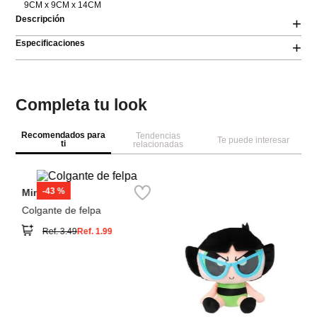
9CM x 9CM x 14CM
Descripción
+
Especificaciones
+
Completa tu look
Recomendados para
Tendencias
Te puede interesar
ti
relacionadas
M
ca
co
co
Miniso