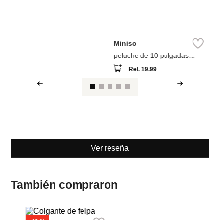
Colgante de felpa
Ref.
3.49
Ref.
1.99
Miniso
peluche de 10 pulgadas
colección las chicas
Ref.
19.99
superpoderosas
Ver reseña
También compraron