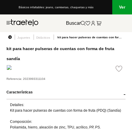
Ver
Básicos infaltables: jeans, camisetas, chaquetas y más
Buscar
kit para hacer pulseras de cuentas con forma de fruta sandía
Juguetes
Didácticos
kit para hacer pulseras de cuentas con forma de fruta
sandía
Referencia
:
2023993311104
Características
-
Detalles:

Kit para hacer pulseras de cuentas con forma de fruta (PDQ) (Sandía)

Composición:

Poliamida, hierro, aleación de zinc, TPU, acrílico, PP, PS.
