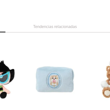
Tendencias relacionadas
Miniso
Miniso
uromi Sanrio
Peluche Disney Stitch Con Guitarra
Peluche Sr. Mi
Azul
Ref.
17.49
Ref.
11.49