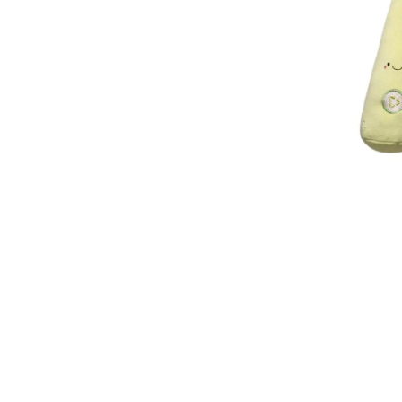
8
.
bolso
9
.
cartera
10
.
bimba lola