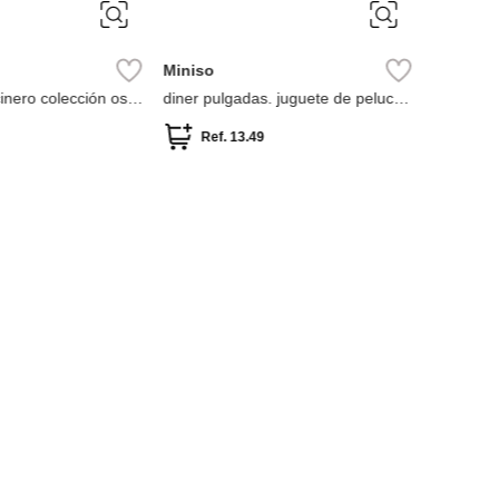
Miniso
peluche 
Ref