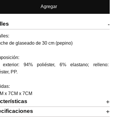
Agregar
lles
-
lles:

che de glaseado de 30 cm (pepino)

osición:

a exterior: 94% poliéster, 6% elastano; relleno: 
éster, PP.

das:

M x 7CM x 7CM
cterísticas
+
cificaciones
+