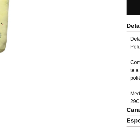
Deta
Deta
Pelu
Comp
tel
poli
Medi
29C
Cara
Espe