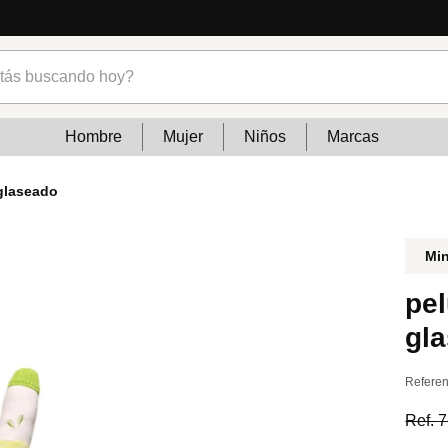
 y tendencias
s buscando hoy?
Hombre
Mujer
Niños
Marcas
glaseado
Mi
pe
gl
Referen
Ref.
7