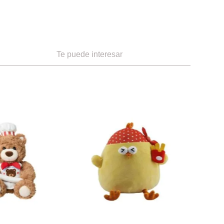
Te puede interesar
Miniso
niso Acostado Felpa
Peluche de Aguacate
Ref.
11.49