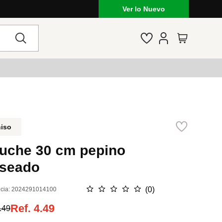
Ver lo Nuevo
niso
luche 30 cm pepino
aseado
☆
☆
☆
☆
☆
(
0
)
cia
:
2024291014100
Ref.
4.49
.49