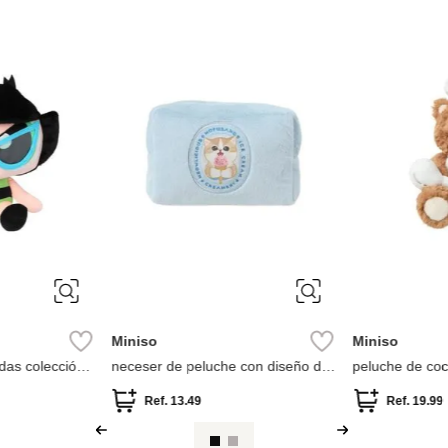
Miniso
Miniso
uromi Sanrio
Peluche Disney Stitch Con Guitarra
Peluche Sr. Mi
Azul
Ref.
17.49
Ref.
11.49