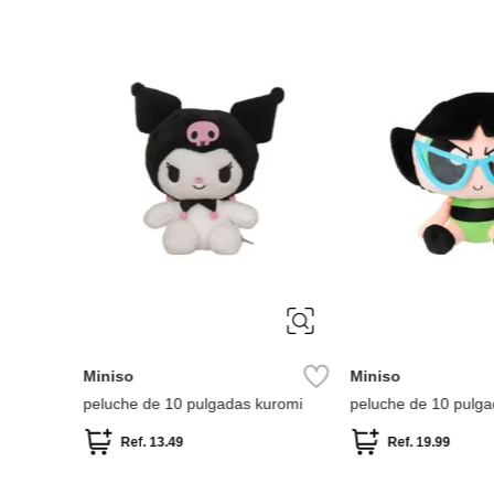
Miniso
Miniso
Peluche Ángel Colección Stitch
Peluche Colección K
Disney
Ref.
11.49
Ref.
11.49
e peluche