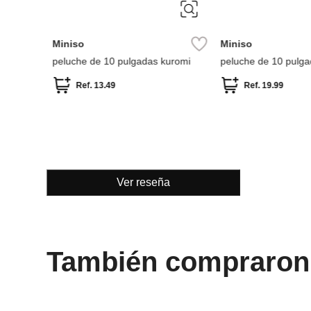
e peluche
Ver reseña
También compraron