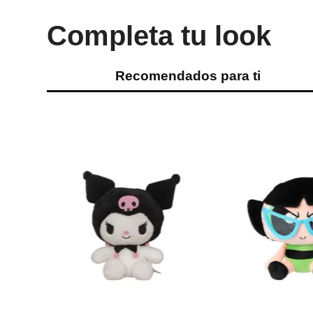
Completa tu look
Recomendados para ti
Miniso
Miniso
Peluche Ángel Colección Stitch
Peluche Colección K
Disney
Ref.
11.49
Ref.
11.49