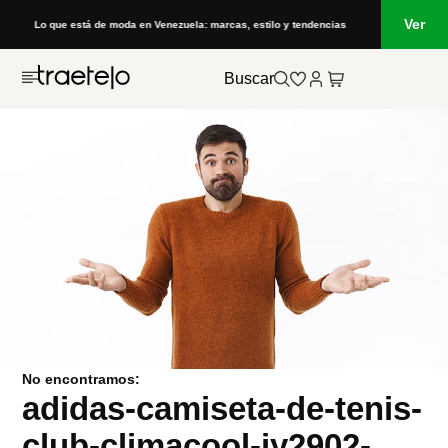
Ver
Lo que está de moda en Venezuela: marcas, estilo y tendencias
Buscar
No encontramos:
adidas-camiseta-de-tenis-
club-climacool-jy2902-