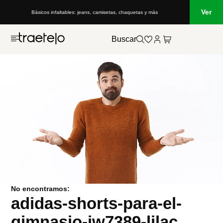
Ver
Básicos infaltables: jeans, camisetas, chaquetas y más
Buscar
No encontramos:
adidas-shorts-para-el-
gimnasio-jw7389-lilac