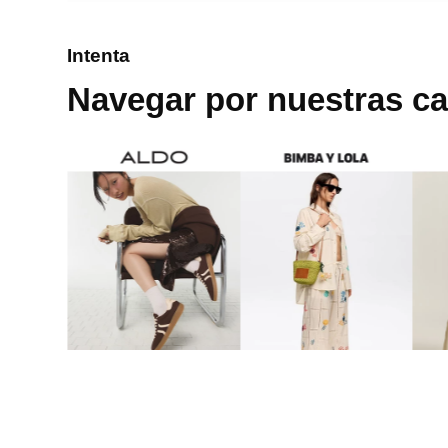
8
.
bolso
Intenta
9
.
cartera
Navegar por nuestras ca
10
.
bimba lola