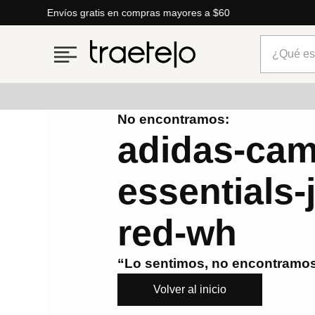
Envíos gratis en compras mayores a $60
¿Qué está
No encontramos:
Términos más buscados
adidas-cam
1
.
timberland
essentials-
2
.
parfois
3
.
carteras
red-wh
4
.
aldo
5
.
carteras parfois
“Lo sentimos, no encontramos
6
.
springfield
Volver al inicio
7
.
mng