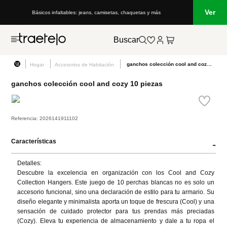
Ver
Básicos infaltables: jeans, camisetas, chaquetas y más
Buscar
ganchos colección cool and cozy 10 piezas
Hogar
Accesorios de Habitación
ganchos colección cool and cozy 10 piezas
Referencia
:
2026141911102
Características
-
Detalles:

Descubre la excelencia en organización con los Cool and Cozy 
Collection Hangers. Este juego de 10 perchas blancas no es solo un 
accesorio funcional, sino una declaración de estilo para tu armario. Su 
diseño elegante y minimalista aporta un toque de frescura (Cool) y una 
sensación de cuidado protector para tus prendas más preciadas 
(Cozy). Eleva tu experiencia de almacenamiento y dale a tu ropa el 