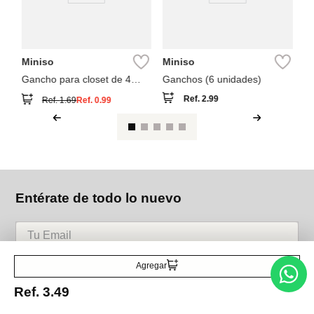
Miniso
Miniso
Gancho para closet de 4
Ganchos (6 unidades)
espacios
Ref.
2.99
Ref.
1.69
Ref.
0.99
Entérate de todo lo nuevo
Acepto la política de tratamiento de datos personales
Suscribirse
Agregar
Ref.
3.49
Acerca de nosotros