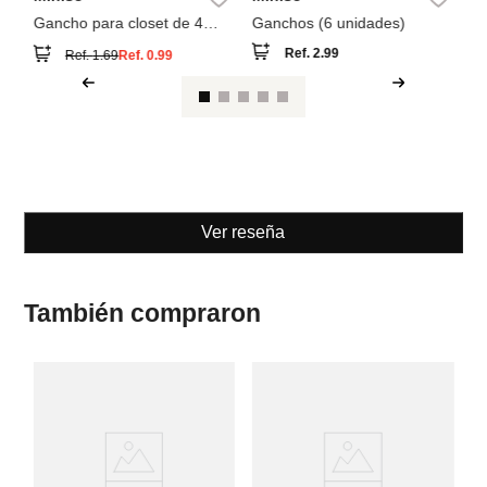
Gancho para closet de 4
Ganchos (6 unidades)
espacios
Ref.
2.99
Ref.
1.69
Ref.
0.99
Ver reseña
También compraron
M
ga
ci