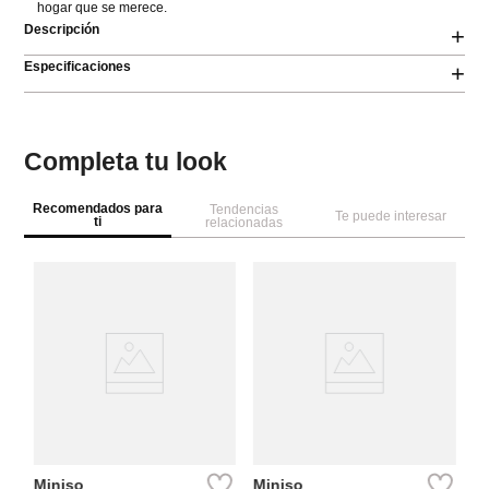
hogar que se merece.
Descripción
+
Especificaciones
+
Completa tu look
Recomendados para
Tendencias
Te puede interesar
ti
relacionadas
M
ga
ci
Miniso
Miniso