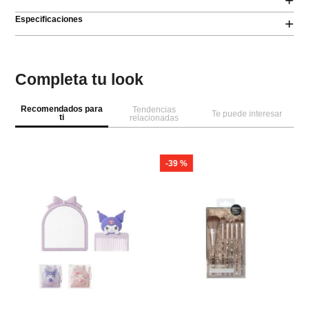
+
Especificaciones
+
Completa tu look
Recomendados para
Tendencias
Te puede interesar
ti
relacionadas
-
39 %
M
al
ce
h