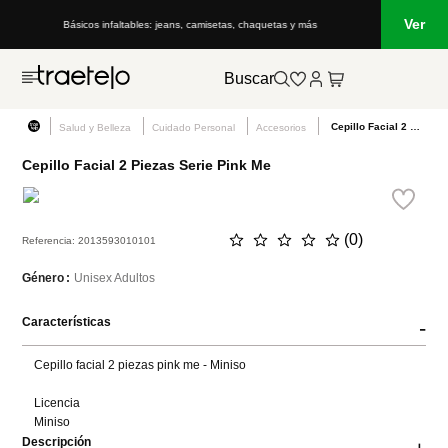
Ver
Básicos infaltables: jeans, camisetas, chaquetas y más
Buscar
Cepillo Facial 2 Piezas Serie Pink Me
Salud y Belleza
Cuidado Personal
Accesorios
Cepillo Facial 2 Piezas Serie Pink Me
☆
☆
☆
☆
☆
(
0
)
Referencia
:
2013593010101
Unisex Adultos
Género
Características
-
Cepillo facial 2 piezas pink me - Miniso

Licencia

Miniso
Descripción