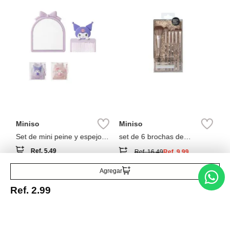
al
ce
h
Miniso
Miniso
Set de mini peine y espejo
set de 6 brochas de
colección sanrio (2 modelos)
maquillaje doradas con
Ref.
5.49
Ref.
16.49
Ref.
9.99
estuche de cierre
Agregar
Ref.
2.99
Entérate de todo lo nuevo