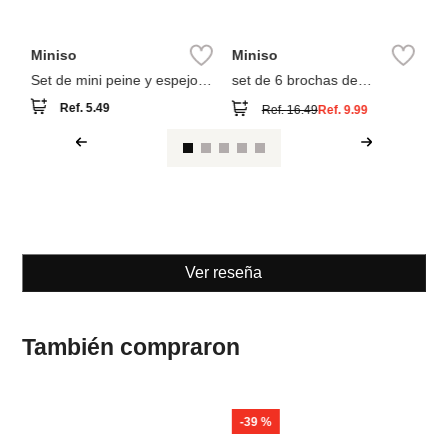
Miniso
Miniso
Set de mini peine y espejo
set de 6 brochas de
colección sanrio (2 modelos)
maquillaje doradas con
Ref.
5.49
Ref.
16.49
Ref.
9.99
estuche de cierre
Ver reseña
También compraron
-
39 %
M