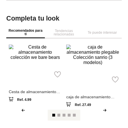
Completa tu look
Recomendados para
Tendencias
Te puede interesar
ti
relacionadas
M
da
ce
co
Miniso
Miniso
Cesta de almacenamiento
caja de almacenamiento
colección we bare bears
plegable Colección sanrio (3
Ref.
4.99
Ref.
27.49
modelos)