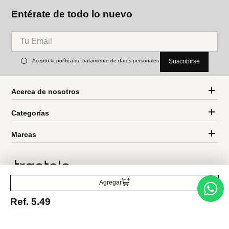
Miniso
Miniso
Cesta de almacenamiento
caja de almacenamiento
colección we bare bears
plegable Colección sanrio (3
Ref.
4.99
Ref.
27.49
modelos)
Entérate de todo lo nuevo
Acepto la política de tratamiento de datos personales
Suscribirse
Acerca de nosotros
Agregar
Categorías
Ref.
5.49
Marcas