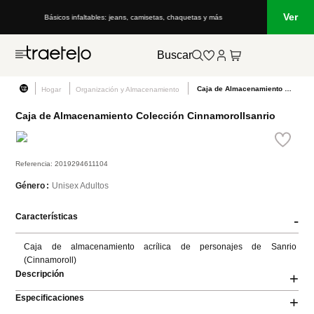
Ver
Básicos infaltables: jeans, camisetas, chaquetas y más
Buscar
Caja de Almacenamiento Colección Cinnamorollsanrio
Hogar
Organización y Almacenamiento
Caja de Almacenamiento Colección Cinnamorollsanrio
Referencia
:
2019294611104
Unisex Adultos
Género
Características
-
Caja de almacenamiento acrílica de personajes de Sanrio 
(Cinnamoroll)
Descripción
+
Especificaciones
+