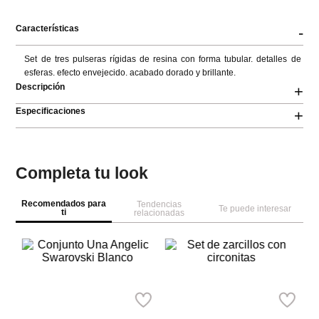
Características
-
Set de tres pulseras rígidas de resina con forma tubular. detalles de 
esferas. efecto envejecido. acabado dorado y brillante.
Descripción
+
Especificaciones
+
Completa tu look
Recomendados para
Tendencias
Te puede interesar
ti
relacionadas
Pa
Se
c