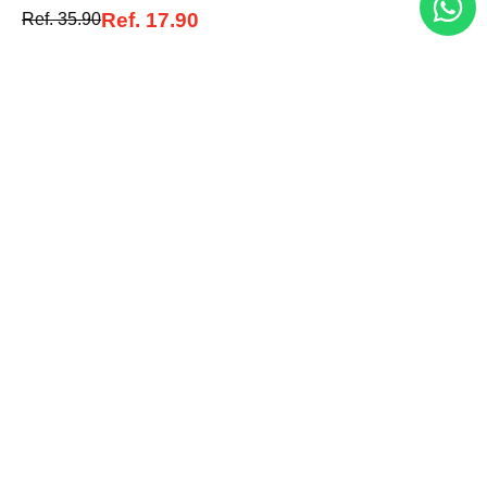
Acepto la política de tratamiento de datos personales
Ref.
17.90
Suscribirse
Ref.
35.90
Acerca de nosotros
Categorías
Marcas
Traetelo, el marketplace de moda en Venezuela para quienes buscan
estilo, calidad y las mejores marcas en un solo lugar.
Medios de pago