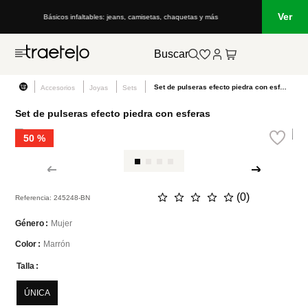
Ver
Básicos infaltables: jeans, camisetas, chaquetas y más
Buscar
Set de pulseras efecto piedra con esferas
Accesorios
Joyas
Sets
Set de pulseras efecto piedra con esferas
50 %
☆
☆
☆
☆
☆
(
0
)
Referencia
:
245248-BN
Mujer
Género
Marrón
Color
Talla
ÚNICA