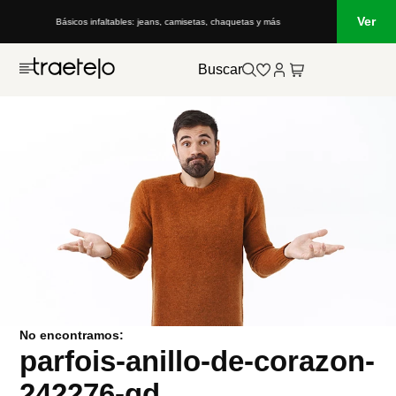
Ver
Básicos infaltables: jeans, camisetas, chaquetas y más
Buscar
No encontramos:
parfois-anillo-de-corazon-
242276-gd