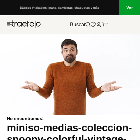
Ver
Básicos infaltables: jeans, camisetas, chaquetas y más
Buscar
No encontramos:
miniso-medias-coleccion-
snoopy-colorful-vintage-