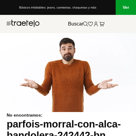
Ver
Básicos infaltables: jeans, camisetas, chaquetas y más
Buscar
No encontramos:
parfois-morral-con-alca-
bandolera-242442-bn