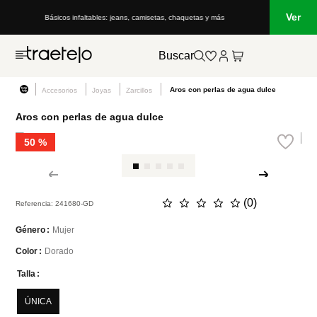
Ver
uetas y más
Lo que está de moda en Venezuela: marcas, estilo y tendenc
Buscar
Aros con perlas de agua dulce
Accesorios
Joyas
Zarcillos
Aros con perlas de agua dulce
50 %
☆
☆
☆
☆
☆
(
0
)
Referencia
:
241680-GD
Mujer
Género
Dorado
Color
Talla
ÚNICA