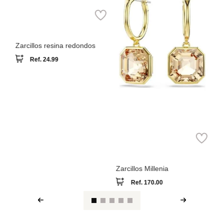
e
Za
MNG
Zarcillos resina redondos
Ref.
24.99
Swarovski
Zarcillos Millenia
Ref.
170.00