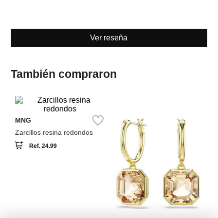
Ver reseña
También compraron
A
e
Za
MNG
Zarcillos resina redondos
Ref.
24.99
Swarovski
Zarcillos Millenia