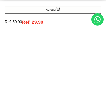
Ref.
170.00
Agregar
Ref.
29.90
Ref.
59.90
Entérate de todo lo nuevo
Acepto la política de tratamiento de datos personales
Suscribirse
Acerca de nosotros
Categorías
Marcas