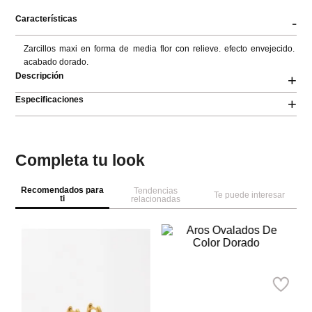
Características
-
Zarcillos maxi en forma de media flor con relieve. efecto envejecido. 
acabado dorado.
Descripción
+
Especificaciones
+
Completa tu look
Recomendados para
Tendencias
Te puede interesar
ti
relacionadas
M
Za