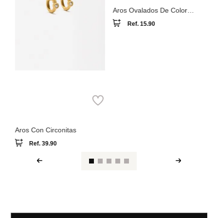
Parfois
Aros Ovalados De Color
Dorado
Ref.
15.90
Parfois
Aros Con Circonitas
Ref.
39.90
Ver reseña