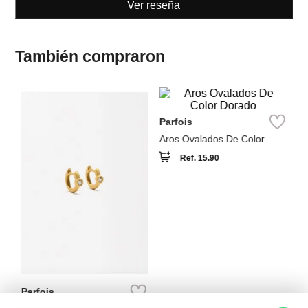
También compraron
M
Za
Parfois
Aros Ovalados De Color
Dorado
Ref.
15.90
Parfois
Aros Con Circonitas
Ref.
39.90