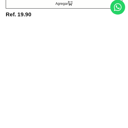
Agregar
Ref.
19.90
Entérate de todo lo nuevo
Acepto la política de tratamiento de datos personales
Suscribirse
Acerca de nosotros
Categorías
Marcas
Traetelo, el marketplace de moda en Venezuela para quienes buscan