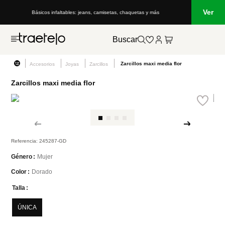
Ver
Básicos infaltables: jeans, camisetas, chaquetas y más
Buscar
Zarcillos maxi media flor
Accesorios
Joyas
Zarcillos
Zarcillos maxi media flor
Referencia
:
245287-GD
Mujer
Género
Dorado
Color
Talla
ÚNICA