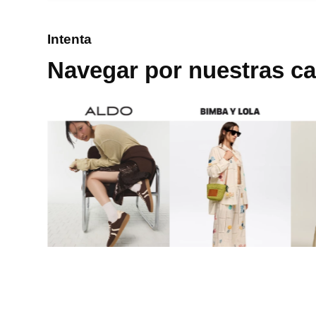
8
.
cartera
Intenta
9
.
bolso
Navegar por nuestras ca
10
.
miniso