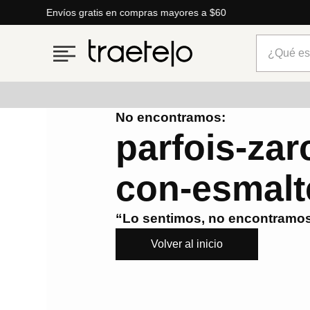
Envíos gratis en compras mayores a $60
¿Qué está
No encontramos:
Términos más buscados
parfois-zarc
1
.
timberland
con-esmalt
2
.
parfois
3
.
carteras
“Lo sentimos, no encontramos
4
.
aldo
Volver al inicio
5
.
carteras parfois
6
.
mng
7
.
springfield