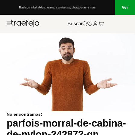
Ver
Básicos infaltables: jeans, camisetas, chaquetas y más
Buscar
No encontramos:
parfois-morral-de-cabina-
de-nylon-243872-gn