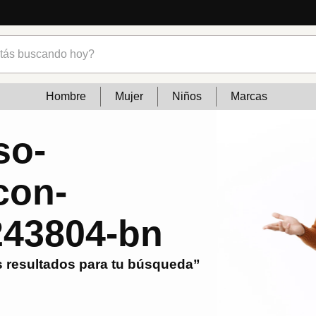
s buscando hoy?
Hombre
Mujer
Niños
Marcas
so-
con-
243804-bn
 resultados para tu búsqueda”