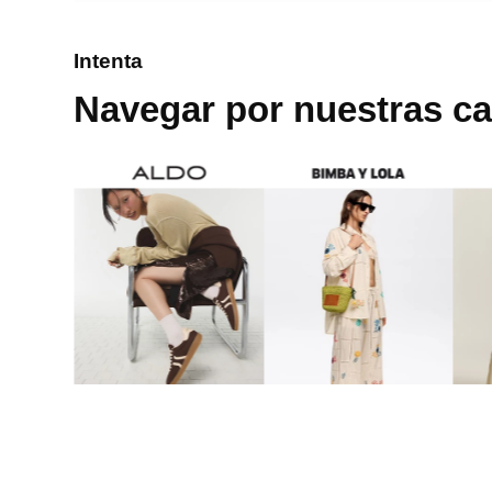
8
.
cartera
Intenta
9
.
bolso
Navegar por nuestras ca
10
.
miniso