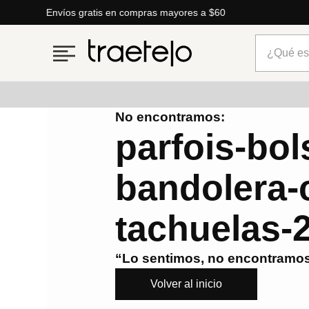
Envíos gratis en compras mayores a $60
¿Qué está
No encontramos:
Términos más buscados
parfois-bol
1
.
timberland
bandolera-
2
.
parfois
3
.
carteras
tachuelas-
4
.
aldo
5
.
carteras parfois
“Lo sentimos, no encontramos
6
.
mng
Volver al inicio
7
.
springfield