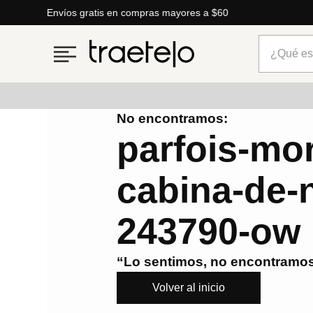
Envíos gratis en compras mayores a $60
¿Qué está
No encontramos:
Términos más buscados
parfois-mor
1
.
timberland
cabina-de-
2
.
parfois
3
.
carteras
243790-ow
4
.
aldo
5
.
carteras parfois
“Lo sentimos, no encontramos
6
.
mng
Volver al inicio
7
.
springfield