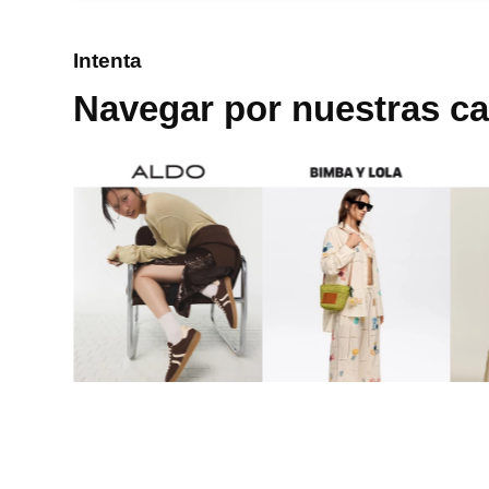
8
.
cartera
Intenta
9
.
bolso
Navegar por nuestras ca
10
.
miniso