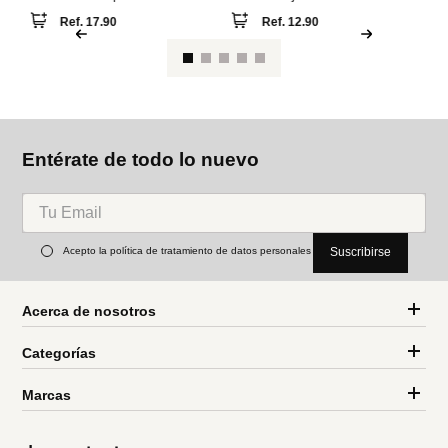
Entérate de todo lo nuevo
Acepto la política de tratamiento de datos personales
Suscribirse
Acerca de nosotros
Categorías
Marcas
Traetelo, el marketplace de moda en Venezuela para quienes buscan
estilo, calidad y las mejores marcas en un solo lugar.