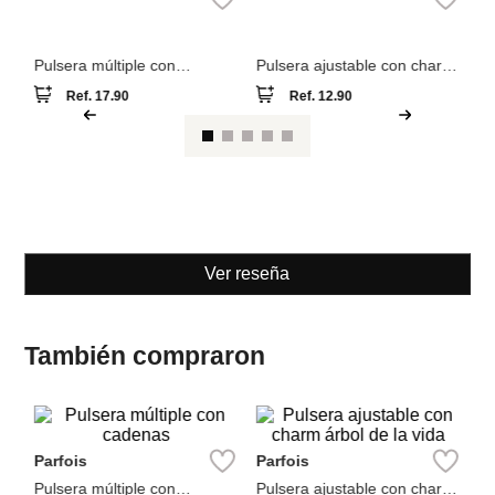
cadenas
árbol de la vida
Ref.
17.90
Ref.
12.90
Ver reseña
También compraron
NEW
NEW
Pa
Parfois
Parfois
tal
Pu
cr
Pulsera múltiple con
Pulsera ajustable con charm
cadenas
árbol de la vida
Ref.
17.90
Ref.
12.90