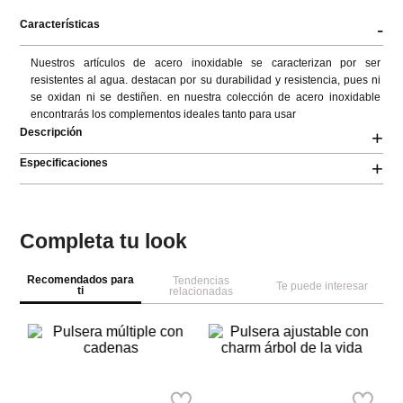
Características
-
Nuestros artículos de acero inoxidable se caracterizan por ser 
resistentes al agua. destacan por su durabilidad y resistencia, pues ni 
se oxidan ni se destiñen. en nuestra colección de acero inoxidable 
encontrarás los complementos ideales tanto para usar
Descripción
+
Especificaciones
+
Completa tu look
Recomendados para
Tendencias
Te puede interesar
ti
relacionadas
NEW
NEW
Pa
Parfois
Parfois
tal
Pu
cr
Pulsera múltiple con
Pulsera ajustable con charm