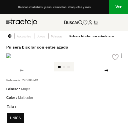
Ver
Básicos infaltables: jeans, camisetas, chaquetas y más
Buscar
Pulsera bicolor con entrelazado
Accesorios
Joyas
Pulseras
Pulsera bicolor con entrelazado
Referencia
:
243684-MM
Mujer
Género
Multicolor
Color
Talla
ÚNICA