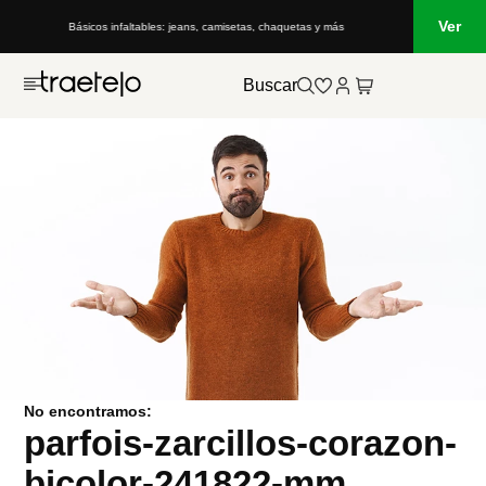
Ver
Básicos infaltables: jeans, camisetas, chaquetas y más
Buscar
No encontramos:
parfois-zarcillos-corazon-
bicolor-241822-mm