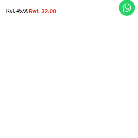
Acepto la política de tratamiento de datos personales
Suscribirse
Ref.
32.00
Ref.
45.99
Acerca de nosotros
Categorías
Marcas
Traetelo, el marketplace de moda en Venezuela para quienes buscan
estilo, calidad y las mejores marcas en un solo lugar.
Medios de pago