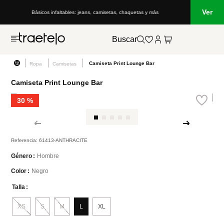
Ver
Básicos infaltables: jeans, camisetas, chaquetas y más
Buscar
Camiseta Print Lounge Bar
Ropa
Camisetas
Camiseta Print Lounge Bar
30 %
Referencia
:
61413-ANTHRACITE
Hombre
Género
Negro
Color
Talla
XS
S
M
L
XL