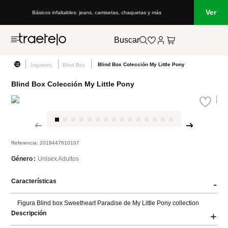
Ver
Básicos infaltables: jeans, camisetas, chaquetas y más
Buscar
Blind Box Colección My Little Pony
Juguetes
Blind Box
Blind Box Colección My Little Pony
Referencia
:
2019447610107
Unisex Adultos
Género
Características
-
Figura Blind box Sweetheart Paradise de My Little Pony collection
Descripción
+