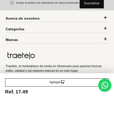
Miniso
Miniso
Blind Box colección Sanrio
figuras pro melting colección
sanrio heart
Ref.
13.49
Ref.
8.49
Ref.
17.49
Ref.
9.99
Entérate de todo lo nuevo
Acepto la política de tratamiento de datos personales
Suscribirse
Agregar
Ref.
17.49
Acerca de nosotros
Categorías