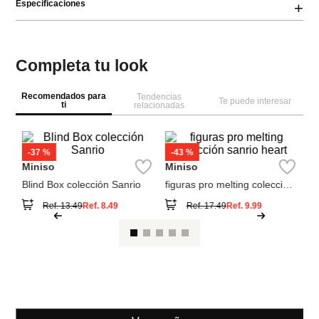
Especificaciones
+
Completa tu look
Recomendados para
Tendencias
Te puede interesar
ti
relacionadas
M
Bl
Pl
Miniso
Miniso
Blind Box colección Sanrio
figuras pro melting colección
sanrio heart
Ref.
13.49
Ref.
8.49
Ref.
17.49
Ref.
9.99