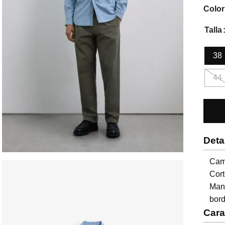
Color
Talla
38
44
Deta
Cam
Cort
Man
bord
Cara