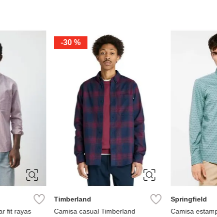
S
M
L
XL
XXL
Cortefiel
Camisa manga larga de rayas
Ref.
79.99
M
L
XL
MN
stir otomán slim fit
Cam