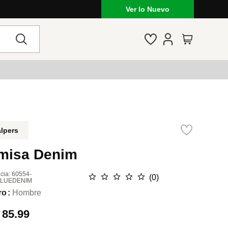
Ver lo Nuevo
lpers
misa Denim
cia
:
60554-
☆
☆
☆
☆
☆
(
0
)
BLUEDENIM
ro
Hombre
.
85.99