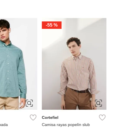
S
M
L
XL
S
M
L
XXL
G
MNG
isa recta cuadros
Camisa oxford regular fit rayas