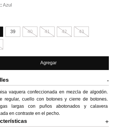
Azul
39
40
41
42
43
Agregar
lles
-
isa vaquera confeccionada en mezcla de algodón. 
e regular, cuello con botones y cierre de botones. 
gas largas con puños abotonados y calavera 
ada en contraste en el pecho.
cterísticas
+