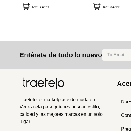
9
Ref.
49.99
Ref.
120.00
Ref
Entérate de todo lo nuevo
Acer
Traetelo, el marketplace de moda en
Nues
Venezuela para quienes buscan estilo,
calidad y las mejores marcas en un solo
Cont
lugar.
Preg