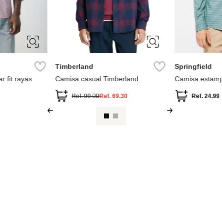
M
L
XL
MN
stir otomán slim fit
Cam
.
84.99