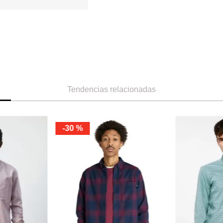
Tendencias relacionadas
S
M
L
XL
XXL
Cortefiel
Camisa manga larga de rayas
Ref.
79.99