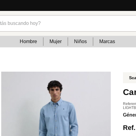
encias
s buscando hoy?
Hombre
Mujer
Niños
Marcas
Sca
Ca
Referen
LIGHT
Géne
Ref