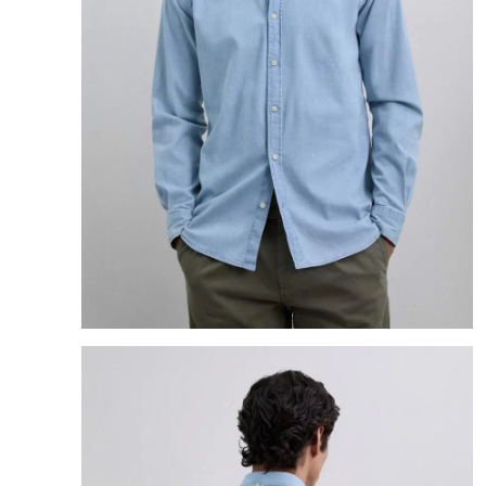
8
.
cartera
9
.
bolso
10
.
miniso