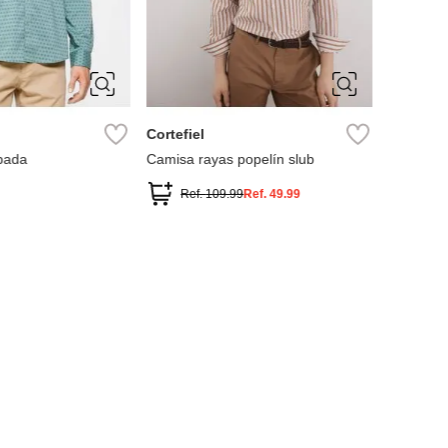
S
M
L
XL
S
M
L
XXL
G
MNG
isa recta cuadros
Camisa oxford regular fit rayas
Ref.
74.99
Ref.
84.99