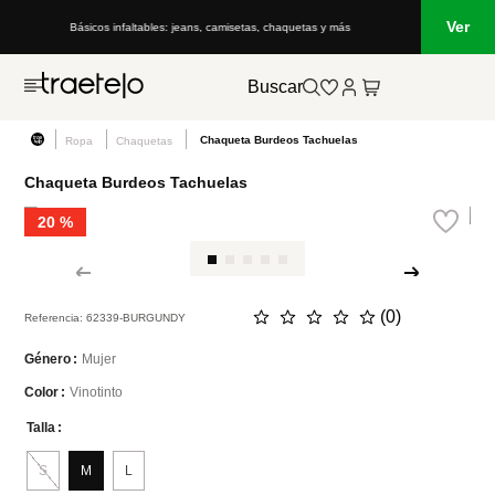
Ver
Básicos infaltables: jeans, camisetas, chaquetas y más
Buscar
Chaqueta Burdeos Tachuelas
Ropa
Chaquetas
Chaqueta Burdeos Tachuelas
20 %
☆
☆
☆
☆
☆
(
0
)
Referencia
:
62339-BURGUNDY
Mujer
Género
Vinotinto
Color
Talla
S
M
L