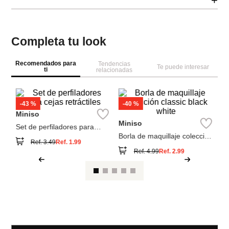
+
Completa tu look
Recomendados para
Tendencias
Te puede interesar
ti
relacionadas
M
te
ri
pe
pi
Miniso
Miniso
Set de perfiladores para
Borla de maquillaje colección
cejas retráctiles
classic black white
Ref.
3.49
Ref.
1.99
Ref.
4.99
Ref.
2.99