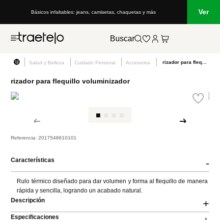
Ver
Básicos infaltables: jeans, camisetas, chaquetas y más
Buscar
rizador para flequillo voluminizador
Salud y Belleza
Cuidado Personal
Accesorios
rizador para flequillo voluminizador
Referencia
:
2017548610101
Características
-
Rulo térmico diseñado para dar volumen y forma al flequillo de manera 
rápida y sencilla, logrando un acabado natural.
Descripción
+
Especificaciones