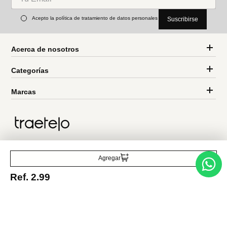
Miniso
Miniso
Set de perfiladores para
Borla de maquillaje colección
cejas retráctiles
classic black white
Ref.
3.49
Ref.
1.99
Ref.
4.99
Ref.
2.99
Entérate de todo lo nuevo
Acepto la política de tratamiento de datos personales
Suscribirse
Agregar
Ref.
2.99
Acerca de nosotros
Categorías