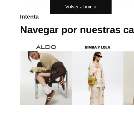
Volver al inicio
8
.
bolso
Intenta
9
.
cartera
Navegar por nuestras ca
10
.
bimba lola