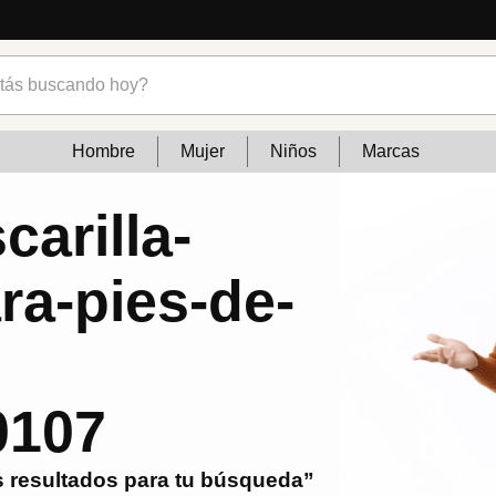
s buscando hoy?
Hombre
Mujer
Niños
Marcas
arilla-
ara-pies-de-
0107
 resultados para tu búsqueda”