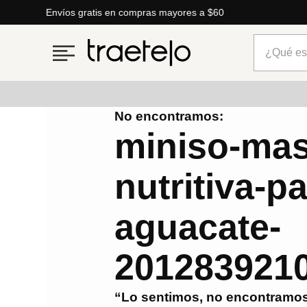
Envíos gratis en compras mayores a $60
¿Qué está
No encontramos:
Términos más buscados
miniso-masc
1
.
timberland
nutritiva-p
2
.
parfois
3
.
carteras
aguacate-
4
.
aldo
5
.
carteras parfois
201283921
6
.
springfield
“Lo sentimos, no encontramos
7
.
mng